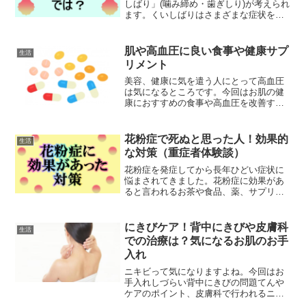
しばり」(噛み締め・歯ぎしり)が考えられ
ます。くいしばりはさまざまな症状を引
き起こす可能性があります。私自身くい
しばりがあり苦痛に悩まされています。
そこで治す方法や対処法など良くする方
肌や高血圧に良い食事や健康サプ
生活
法がないか調べてみま...
リメント
美容、健康に気を遣う人にとって高血圧
は気になるところです。今回はお肌の健
康におすすめの食事や高血圧を改善する
サプリメントについて調べてみました。
肌の健康におすすめの食事について美肌
に憧れる人は肌のお手入れに注力しやす
花粉症で死ぬと思った人！効果的
生活
いようですが、健康にいい...
な対策（重症者体験談）
花粉症を発症してから長年ひどい症状に
悩まされてきました。花粉症に効果があ
ると言われるお茶や食品、薬、サプリメ
ントなど色々試してたどり着いた効果的
な花粉症対策を書いていきたいと思いま
す。ある日突然！花粉症を発症21歳の頃
にきびケア！背中にきびや皮膚科
生活
でした。いつも通り事務...
での治療は？気になるお肌のお手
入れ
ニキビって気になりますよね。今回はお
手入れしづらい背中にきびの問題てんや
ケアのポイント、皮膚科で行われるニキ
ビ治療などについて調べてみました。背