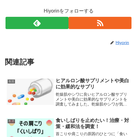
Hiyorinをフォローする
Hiyorin
関連記事
ヒアルロン酸サプリメントや美白
生活
に効果的なサプリ
乾燥肌やシワに良いヒアルロン酸サプリ
メントや美白に効果的なサプリメントを
調査してみました。乾燥肌やシワが気に
なる人にヒアルロン酸のサプリメント美
容成分として知られるヒアルロン酸は、
肌が乾燥しやすく、そのせいで肌トラブ
食いしばりを止めたい！治療・対
生活
ルが起きやすいという人に...
策・緩和法を調査！
首こりや肩こりの原因のひとつに「食い