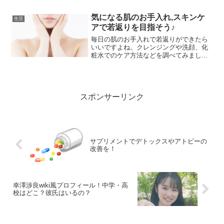
中のにきびケアお手入れしづらい背中ニ
キビですが、背中ににきびケアは何をす
気になる肌のお手入れ,スキンケ
生活
れば効果があるものでしょ...
アで若返りを目指そう♪
毎日の肌のお手入れで若返りができたら
いいですよね。クレンジングや洗顔、化
粧水でのケア方法などを調べてみまし
た。簡単スキンケアで美肌や若返りを目
指しませんか？美肌になるスキンケア熱
心にスキンケアをおこなって、みずみず
しいお肌でありつづけたいと...
スポンサーリンク
サプリメントでデトックスやアトピーの
改善を！
幸澤渉良wiki風プロフィール！中学・高
校はどこ？彼氏はいるの？