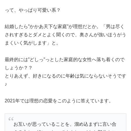
って、やっぱり可愛い系？
結婚したら”かかあ天下な家庭”が理想だとか。「男は尽く
されすぎるとダメとよく聞くので、奥さんが強いほうがう
まくいく気がします」と。
最終的には”どしっ”っとした家庭的な女性へ落ち着くので
しょうか？？
とりあえず、好きになるのに年齢は気にならないそうです
♪
2021年では理想の恋愛をこのように答えています。
お互いが思っていることを、溜め込まずに言い合