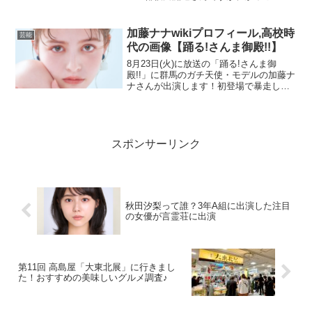
けどジャニーズなの？仮面ライダー俳
優？好きな女性のタイプは？？白洲迅さ
んのプロフや画像などと共に気になる情
加藤ナナwikiプロフィール,高校時
芸能
報を確認して...
代の画像【踊る!さんま御殿!!】
8月23日(火)に放送の「踊る!さんま御
殿!!」に群馬のガチ天使・モデルの加藤ナ
ナさんが出演します！初登場で暴走した
ようです！加藤ナナさんさんてどんな人
なのでしょう？あまり知らなかったので
加藤ナナさんのプロフィールや元ヤンの
噂など色々調査し...
スポンサーリンク
秋田汐梨って誰？3年A組に出演した注目
の女優が言霊荘に出演
第11回 高島屋「大東北展」に行きまし
た！おすすめの美味しいグルメ調査♪