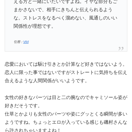
える方と一緒にいたいですよね。イヤな部分もご
まかさないで、相手にきちんと伝えられるよう
な。ストレスをなるべく溜めない、風通しのいい
関係性が理想です。
引用：
ViVi
恋愛においては駆け引きとか計算など好きではないよう。
恋人に限った事ではないですがストレートに気持ちを伝え
合えるような人間関係がいいようです。
女性の好きなパーツは目と二の腕なのでキャミソール姿が
好きだそうです。
仕草とかよりも女性のパーツや姿にグッとくる瞬間が多い
ようですね。ちょっとエロが入っている感じも磯村さんな
ら許されちゃいますよね！