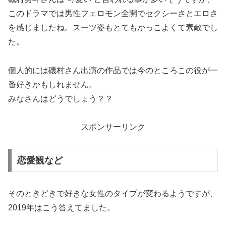
このドラマでは男性フェロモン全開でセクシーさとエロさ
を感じましたね。スーツ姿もとてもかっこよくて素敵でし
た。
個人的には磯村さん出演の作品では今のところこの役が一
番好きかもしれません。
みなさんはどうでしょう？？
スポンサーリンク
恋愛観など
そのときどきで好きな女性のタイプが変わるようですが、
2019年はこう答えてました。