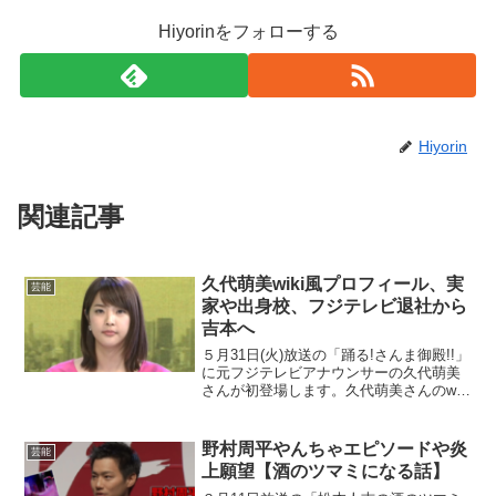
Hiyorinをフォローする
Hiyorin
関連記事
久代萌美wiki風プロフィール、実
芸能
家や出身校、フジテレビ退社から
吉本へ
５月31日(火)放送の「踊る!さんま御殿!!」
に元フジテレビアナウンサーの久代萌美
さんが初登場します。久代萌美さんのwiki
風プロフィール、実家や家族、去年結婚
した旦那さんのYouTuber”ハルくん”な
ど、久代萌美さんの色々を調査しまし
野村周平やんちゃエピソードや炎
芸能
た...
上願望【酒のツマミになる話】