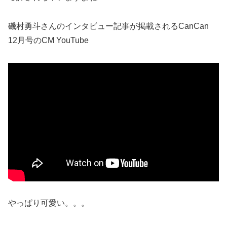
磯村勇斗さんのインタビュー記事が掲載されるCanCan
12月号のCM YouTube
やっぱり可愛い。。。