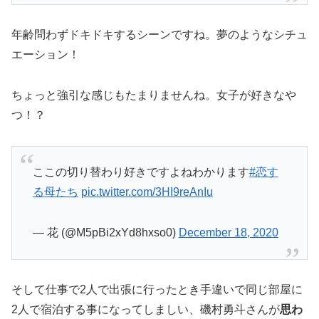
年齢問わずドキドキするシーンですね。夢のようなシチュ
エーション！
ちょっと強引な感じもたまりませんね。女子が好きなや
つ！？
ここの切り替わり好きですよねわかります
#恋す
る母たち
pic.twitter.com/3HI9reAnIu
— 花 (@M5pBi2xYd8hxso0)
December 18, 2020
そして仕事で2人で出張に行ったとき手違いで同じ部屋に
2人で宿泊する事になってしましい、磯村勇斗さんが
思わ