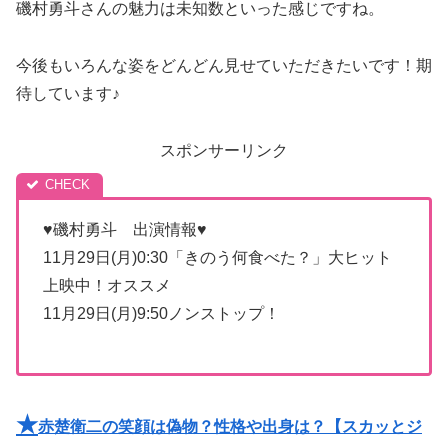
磯村勇斗さんの魅力は未知数といった感じですね。
今後もいろんな姿をどんどん見せていただきたいです！期
待しています♪
スポンサーリンク
♥磯村勇斗 出演情報♥
11月29日(月)0:30「きのう何食べた？」大ヒット
上映中！オススメ
11月29日(月)9:50ノンストップ！
★
赤楚衛二の笑顔は偽物？性格や出身は？【スカッとジ