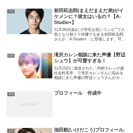
「Metaphysica」のリード曲「ハッピーハ
ッピーウェイウェイド...
前田旺志郎(まえだまえだ弟)がイ
芸能
ケメンに？彼女はいるの？【A-
Studio+】
11月26日(金)に小学生お笑いコンビ””で人
気となり朝ドラ俳優でもある前田旺志郎
さんが「A-Studio+」に登場します。可愛
い小学生からイケメンなモテ男となった
旺志郎さんには彼女はいるでしょうか？
プロフィールなどと共に確認してみまし
滝沢カレン相談に来た声優【野辺
芸能
ょ...
シュウ】が可愛すぎる！
11月15日に放送された「内村カレンの超
社会科見学」で滝沢カレンさんに悩みを
相談にきた声優の野辺シュウさんがカワ
イイ！！と思った方たくさんいますよ
ね？ものすごく気になる～！と思って調
べてみました。野辺シュウ（のなべしゅ
プロフィール 作成中
芸能
う）プロフィール引用：...
池田航(いけだこう)プロフィール,
芸能