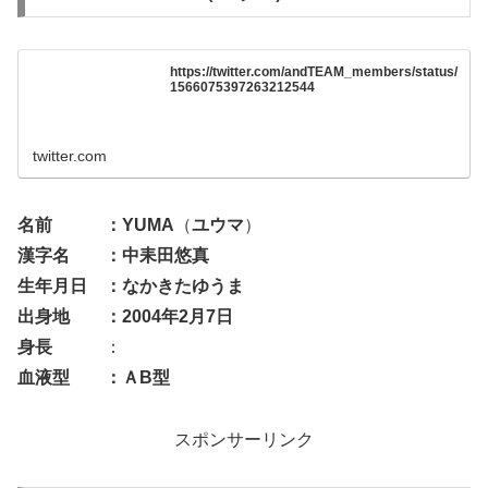
https://twitter.com/andTEAM_members/status/
1566075397263212544
twitter.com
名前 ：YUMA
（
ユウマ
）
漢字名
：中耒田悠真
生年月日
：なかきたゆうま
出身地
：2004年2月7日
身長
：
血液型
：ＡB型
スポンサーリンク