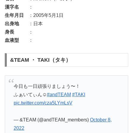
漢字名
：
生年月日
：2005年5月1日
出身地
：日本
身長
：
血液型
：
&TEAM ・ TAKI（タキ）
今日も一日頑張りましょう〜！
ふぁいてぃん☺️
#andTEAM
#TAKI
pic.twitter.com/cza5LYmLsV
— &TEAM (@andTEAM_members)
October 8,
2022