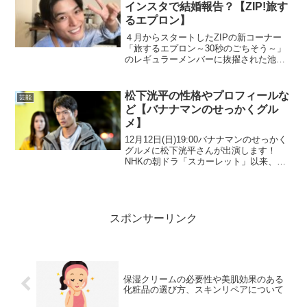
インスタで結婚報告？【ZIP!旅す
るエプロン】
４月からスタートしたZIPの新コーナー
「旅するエプロン～30秒のごちそう～」
のレギュラーメンバーに抜擢された池田
航さんのプロフィールを調べていきたい
と思います。池田航プロフィール本
名 ：池田航(いけだこう)生年月日：
松下洸平の性格やプロフィールな
芸能
1995年5月1日出身...
ど【バナナマンのせっかくグル
メ】
12月12日(日)19:00バナナマンのせっかく
グルメに松下洸平さんが出演します！
NHKの朝ドラ「スカーレット」以来、大
人気の松下洸平さんですが、いったいど
んな人なんでしょう？改めて松下洸平さ
んの性格などいろいろ深堀りしてみまし
ょう。松下...
スポンサーリンク
保湿クリームの必要性や美肌効果のある
化粧品の選び方、スキンリペアについて