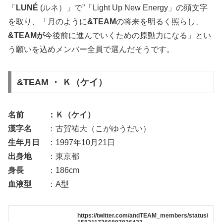
「
LUNÉ
(ルネ）」で”「Light Up New Energy」の頭文字
を取り、「月のように
&TEAM
の将来を明るく照らし、
&TEAMが
今後前に進んでいくための原動力になる」とい
う願いを込めメンバー全員で選んだそうです。
&TEAM ・ Ｋ（ケイ）
名前 ：Ｋ（ケイ）
漢字名
：古賀祐大（こがゆうだい）
生年月日
：1997年10月21日
出身地
：東京都
身長
：186cm
血液型
：A型
https://twitter.com/andTEAM_members/status/