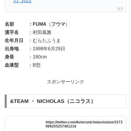
21, 2022
名前 ：FUMA
（
フウマ
）
漢字名
：村田風雅
生年月日
：むらたふうま
出身地
：1998年6月29日
身長
：180cm
血液型
：B型
スポンサーリンク
&TEAM ・ NICHOLAS（ニコラス）
https://twitter.com/iketerunicholas/status/1573
999255257481216