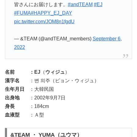
皆さんにお届けします。
#andTEAM
#EJ
#FUMA
#HAPPY_EJ_DAY
pic.twitter.com/JOM8n1fgdU
— &TEAM (@andTEAM_members)
September 6,
2022
名前 ：EJ
（
ウィジュ
）
漢字名
：변 의주（ピョン・ウィジュ）
生年月日
：大韓民国
出身地
：2002年9月7日
身長
：184cm
血液型
：Ａ型
&TEAM ・ YUMA（ユウマ）