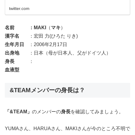
twitter.com
名前 ：MAKI
（
マキ
）
漢字名
：宏田 力(ひろた りき)
生年月日
：2006年2月17日
出身地
：日本（母が日本人、父がドイツ人）
身長
：
血液型
&TEAMメンバーの身長は？
「&TEAM」
のメンバーの
身長
を確認してみましょう。
YUMAさん、HARUAさん、MAKIさんが今のところ不明で