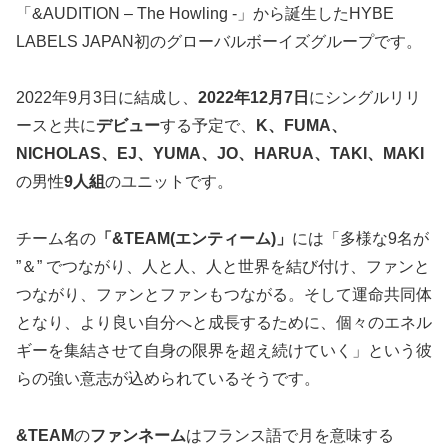
「&AUDITION – The Howling -」から誕生したHYBE
LABELS JAPAN初のグローバルボーイズグループです。
2022年9月3日に結成し、
2022年12月7日
にシングルリリ
ースと共に
デビュー
する予定で、
K、FUMA、
NICHOLAS、EJ、YUMA、JO、HARUA、TAKI、MAKI
の男性
9人組
のユニットです。
チーム名の
「&TEAM(エンティーム)」
には「多様な9名が
”＆” でつながり、人と人、人と世界を結び付け、ファンと
つながり、ファンとファンもつながる。そして運命共同体
となり、より良い自分へと成長するために、個々のエネル
ギーを集結させて自身の限界を超え続けていく」という彼
らの強い意志が込められているそうです。
&TEAM
の
ファンネーム
はフランス語で月を意味する