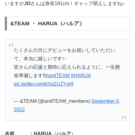
いますが
JO
さんは身長181cm！ギャップ萌えしますね♪
&TEAM ・ HARUA（ハルア）
たくさんの方にデビューをお祝いしていただい
て、本当に嬉しいです✨️
皆さんの応援と期待に応えられるように、一生懸
命準備します!!
#andTEAM
#HARUA
pic.twitter.com/kXqZUZYgr9
— &TEAM (@andTEAM_members)
September 9,
2022
名前 ：HARUA
（
ハルア
）