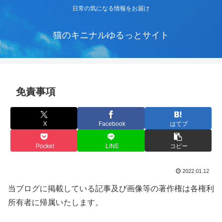
日常の気になる情報をお届け
猫のキニナルゆるっとサイト
免責事項
X
Facebook
はてブ
Pocket
LINE
コピー
2022.01.12
当ブログに掲載している記事及び画像等の著作権は各権利
所有者に帰属いたします。